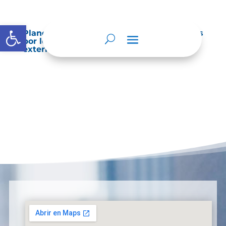
Abrir barra de herramientas
Planes de Mejoramiento vigentes exigidos
por los entes de control o auditoría
externos o internos.