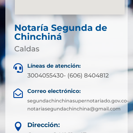
Notaría Segunda de
Chinchiná
Caldas
Líneas de atención:

3004055430- (606) 8404812
Correo electrónico:

segundachinchinasupernotariado.gov.co-
notariasegundachinchina@gmail.com
Dirección:
