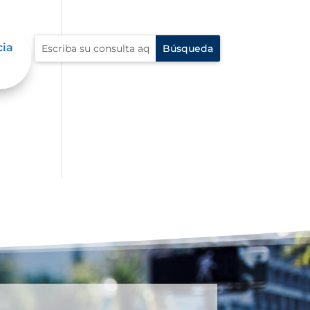
cia
al