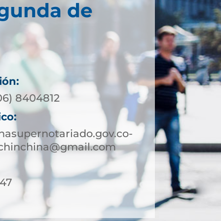
egunda de
ión:
06) 8404812
ico:
nasupernotariado.gov.co-
chinchina@gmail.com
 47