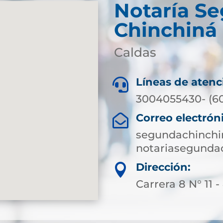
Notaría S
Chinchiná
Caldas
Líneas de atenc

3004055430- (6
Correo electrón

segundachinchi
notariasegunda
Dirección:

Carrera 8 N° 11 -