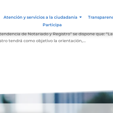
 lo vigilan
Atención y servicios a la ciudadanía
Transparen
Participa
ro En el Artículo 4 del Decreto 2723 de 2014, “Por el cu
ntendencia de Notariado y Registro” se dispone que: “La
ro tendrá como objetivo la orientación,...