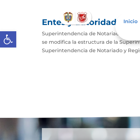
Entes y autoridades que
Inicio
Abrir barra de herramientas
Superintendencia de Notariado y Regist
se modifica la estructura de la Superi
Superintendencia de Notariado y Regist